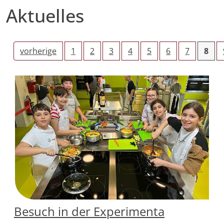
Aktuelles
vorherige
1
2
3
4
5
6
7
8
Besuch in der Experimenta