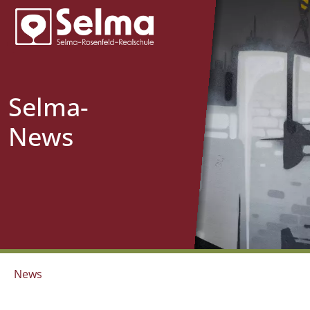
Selma-
News
News